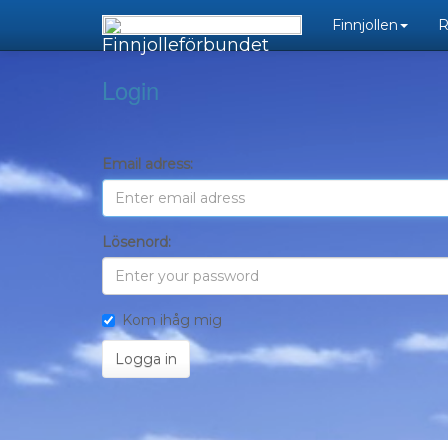
Finnjolleförbundet
Lösenord:
Kom ihåg mig
Logga in