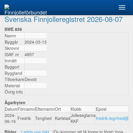
Finnjolleförbundet
Svenska Finnjolleregistret 2026-08-07
SWE 856
Namn
Byggår
2024-03-13
Skrovnr
ISAF nr
4857
Inmätt
Byggort
Byggland
Tillverkare
Devoti
Material
Övrig info
Ägarbyten
Datum
Förnamn
Efternamn
Ort
Klubb
Epost
2024-
Jolleseglarna
Fredrik
Tenghed
Karlstad
fredrik.tegnhed@g
06-16
KKF
Bilder
Ladda upp bild
(Du kommer att få logga in först) Inga