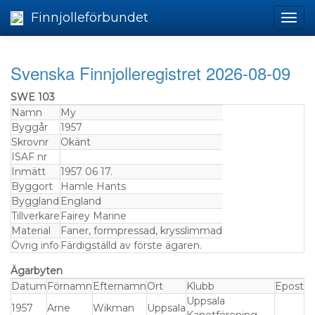
Finnjolleförbundet
Svenska Finnjolleregistret 2026-08-09
SWE 103
Namn
My
Byggår
1957
Skrovnr
Okänt
ISAF nr
Inmätt
1957 06 17.
Byggort
Hamle Hants
Byggland
England
Tillverkare
Fairey Marine
Material
Faner, formpressad, krysslimmad
Övrig info
Färdigställd av förste ägaren.
Ägarbyten
Datum
Förnamn
Efternamn
Ort
Klubb
Epost
Uppsala
1957
Arne
Wikman
Uppsala